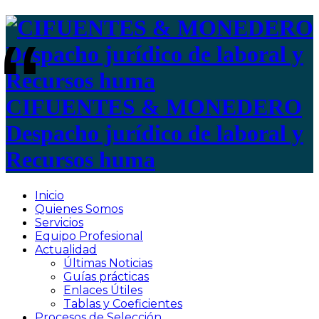
CIFUENTES & MONEDERO
Despacho jurídico de laboral y
Recursos huma
Inicio
Quienes Somos
Servicios
Equipo Profesional
Actualidad
Últimas Noticias
Guías prácticas
Enlaces Útiles
Tablas y Coeficientes
Procesos de Selección